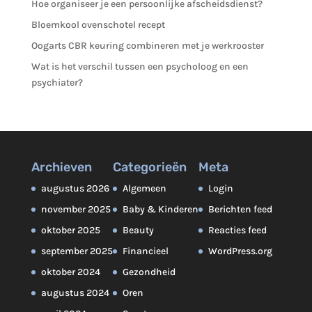
Hoe organiseer je een persoonlijke afscheidsdienst?
Bloemkool ovenschotel recept
Oogarts CBR keuring combineren met je werkrooster
Wat is het verschil tussen een psycholoog en een
psychiater?
Archieven
Categorieën
Meta
augustus 2026
Algemeen
Login
november 2025
Baby & Kinderen
Berichten feed
oktober 2025
Beauty
Reacties feed
september 2025
Financieel
WordPress.org
oktober 2024
Gezondheid
augustus 2024
Oren