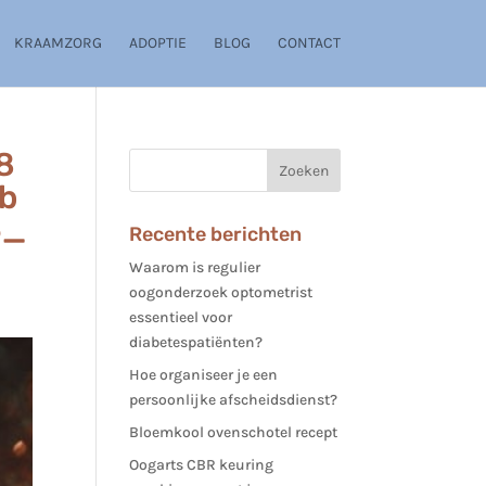
KRAAMZORG
ADOPTIE
BLOG
CONTACT
8
b
5_
Recente berichten
Waarom is regulier
oogonderzoek optometrist
essentieel voor
diabetespatiënten?
Hoe organiseer je een
persoonlijke afscheidsdienst?
Bloemkool ovenschotel recept
Oogarts CBR keuring