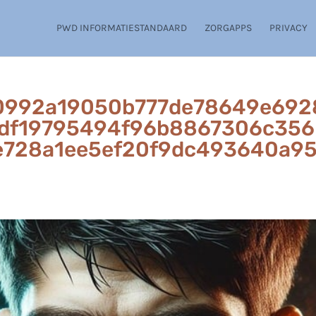
PWD INFORMATIESTANDAARD
ZORGAPPS
PRIVACY
0992a19050b777de78649e692
df19795494f96b8867306c356
e728a1ee5ef20f9dc493640a9