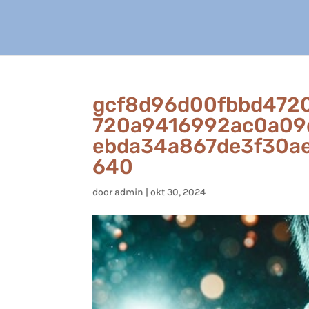
gcf8d96d00fbbd472
720a9416992ac0a09
ebda34a867de3f30a
640
door
admin
|
okt 30, 2024