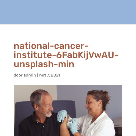
national-cancer-
institute-6FabKijVwAU-
unsplash-min
door
admin
|
mrt 7, 2021