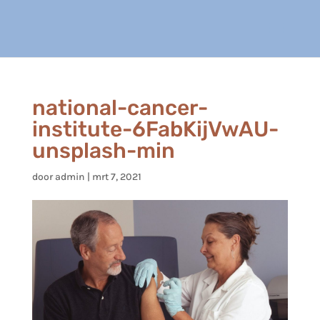
national-cancer-
institute-6FabKijVwAU-
unsplash-min
door
admin
|
mrt 7, 2021